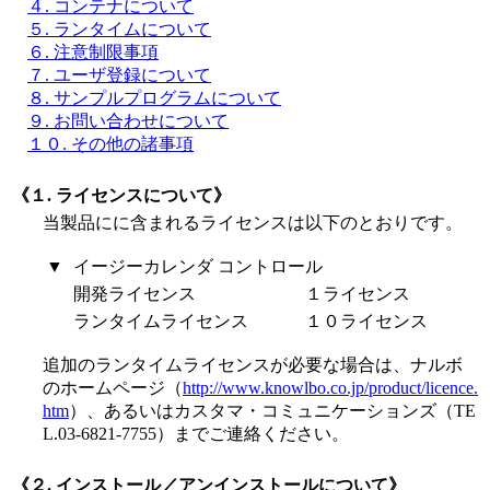
４. コンテナについて
５. ランタイムについて
６. 注意制限事項
７. ユーザ登録について
８. サンプルプログラムについて
９. お問い合わせについて
１０. その他の諸事項
《１. ライセンスについて》
当製品にに含まれるライセンスは以下のとおりです。
▼
イージーカレンダ コントロール
開発ライセンス
１ライセンス
ランタイムライセンス
１０ライセンス
追加のランタイムライセンスが必要な場合は、ナルボ
のホームページ（
http://www.knowlbo.co.jp/product/licence.
htm
）、あるいはカスタマ・コミュニケーションズ（TE
L.03-6821-7755）までご連絡ください。
《２. インストール／アンインストールについて》